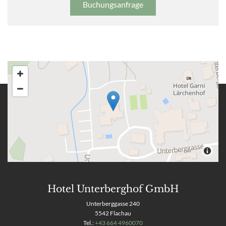
Buchungsanfrage
Hotel Unterberghof GmbH
Unterberggasse 240
5542 Flachau
Tel.:
+43 664 4960070