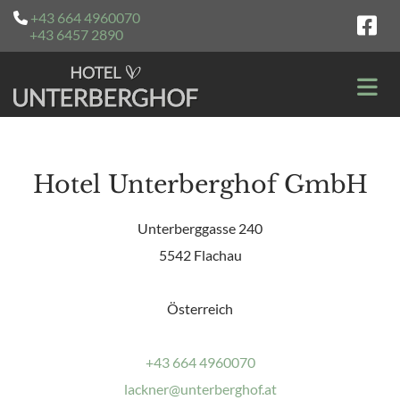
+43 664 4960070

+43 6457 2890
Hotel Unterberghof GmbH
Unterberggasse 240
5542 Flachau
Österreich
+43 664 4960070
lackner@unterberghof.at