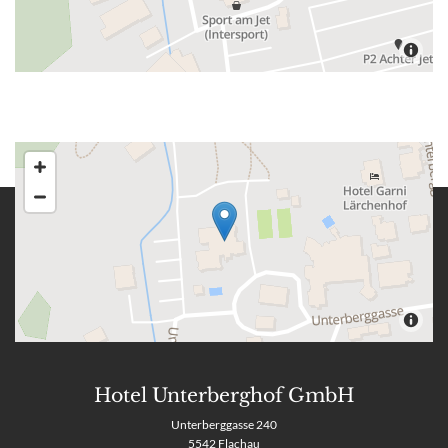
Hotel Unterberghof GmbH
Unterberggasse 240
5542 Flachau