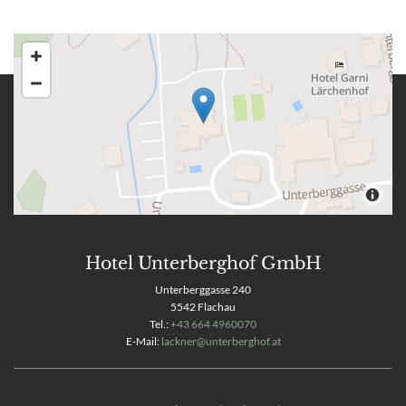
Hotel Unterberghof GmbH
Unterberggasse 240
5542 Flachau
Tel.:
+43 664 4960070
E-Mail:
lackner@unterberghof.at