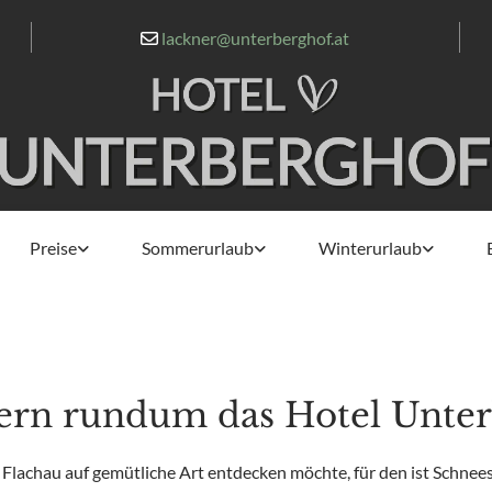
lackner@unterberghof.at

Preise
Sommerurlaub
Winterurlaub
rn rundum das Hotel Unterb
 Flachau auf gemütliche Art entdecken möchte, für den ist Schnee