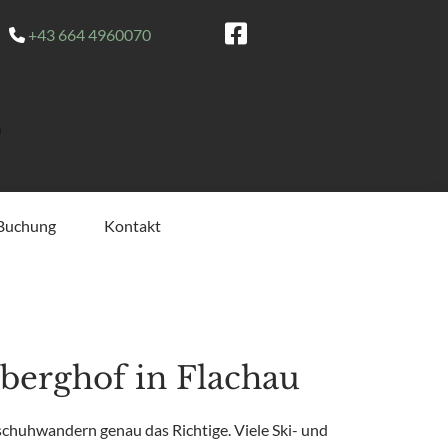
+43 664 4960070

Buchung
Kontakt
erghof in Flachau
schuhwandern genau das Richtige. Viele Ski- und