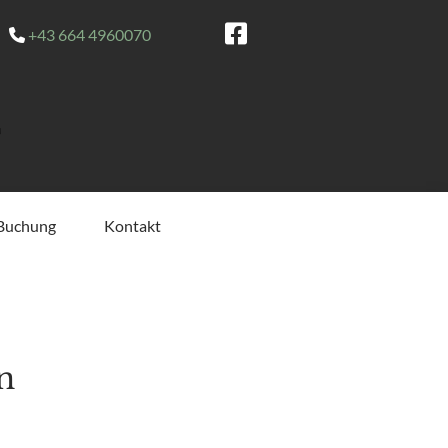
+43 664 4960070

Buchung
Kontakt
n