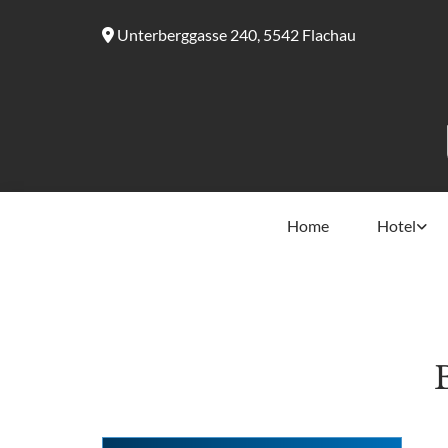
Unterberggasse 240, 5542 Flachau

Home
Hotel