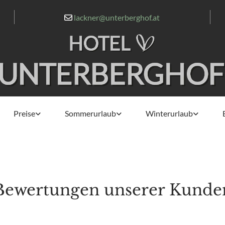
lackner@unterberghof.at

Preise
Sommerurlaub
Winterurlaub
Bewertungen unserer Kunde